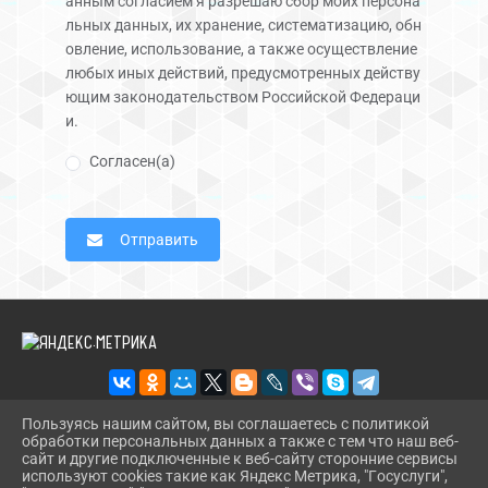
анным согласием я разрешаю сбор моих персона
льных данных, их хранение, систематизацию, обн
овление, использование, а также осуществление
любых иных действий, предусмотренных действу
ющим законодательством Российской Федераци
и.
Согласен(а)
Отправить
Пользуясь нашим сайтом, вы соглашаетесь с политикой
обработки персональных данных а также с тем что наш веб-
2026 Г. RDKDRUJBA.RU
сайт и другие подключенные к веб-сайту сторонние сервисы
ВХОД
используют cookies такие как Яндекс Метрика, "Госуслуги",