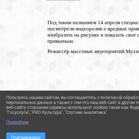
Под таким названием 14 апреля специа
посмотрели видеоролик о вредных привы
изобразить на рисунке и показать свое 
привычкам.
Режиссёр массовых мероприятий Мухи
Пользуясь нашим сайтом, вы соглашаетесь с политикой обрабо
персональных данных а также с тем что наш веб-сайт и другие
веб-сайту сторонние сервисы используют cookies такие как Янд
"Госуслуги", "PRO.Культура", "Спутник аналитика".
Подробнее
Подтверждаю