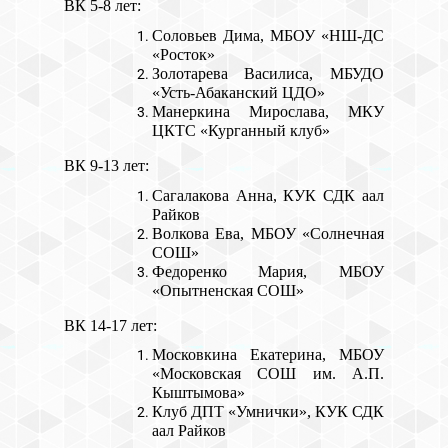
ВК 5-8 лет:
Соловьев Дима, МБОУ «НШ-ДС
«Росток»
Золотарева Василиса, МБУДО
«Усть-Абаканский ЦДО»
Манеркина Мирослава, МКУ
ЦКТС «Курганный клуб»
ВК 9-13 лет:
Сагалакова Анна, КУК СДК аал
Райков
Волкова Ева, МБОУ «Солнечная
СОШ»
Федоренко Мария, МБОУ
«Опытненская СОШ»
ВК 14-17 лет:
Московкина Екатерина, МБОУ
«Московская СОШ им. А.П.
Кыштымова»
Клуб ДПТ «Умнички», КУК СДК
аал Райков