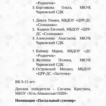
«Родничок»
Боргоякова Ольга, МКУК
Чарковский СДК
Диких Ульяна, МБДОУ «ЦРР-ДС
«Солнышко»
Кадкин Евгений, МБДОУ «ЦРР-
ДС «Солнышко»
Алексеенко Анастасия, МКУК
Чарковский СДК
Ваймер Мария, МБДОУ «ДС
«Родничок»
Желнина Полина, МКУК
Чарковский СДК
Островский Михаил, МБДОУ
«ЦРР-ДС «Ласточка»
ВК 9-13 лет:
Диплом победителя - Сигаева Кристина,
МБОУ «Усть-Абаканская ОШИ»
Номинация «Пасхальный сувенир»