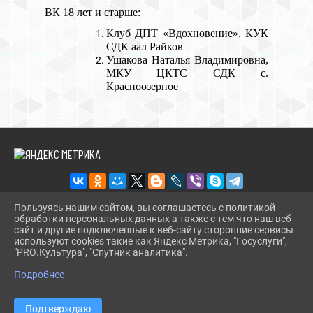
ВК 18 лет и старше:
Клуб ДПТ «Вдохновение», КУК
СДК аал Райков
Ушакова Наталья Владимировна,
МКУ ЦКТС СДК с.
Красноозерное
Пользуясь нашим сайтом, вы соглашаетесь с политикой
обработки персональных данных а также с тем что наш веб-
2026 Г. RDKDRUJBA.RU
сайт и другие подключенные к веб-сайту сторонние сервисы
ВХОД
используют cookies такие как Яндекс Метрика, "Госуслуги",
КАРТА САЙТА
"PRO.Культура", "Спутник аналитика".
^
ПОЛИТИКА ОБРАБОТКИ ПЕРСОНАЛЬНЫХ ДАННЫХ
Подробнее
СДЕЛАНО НА KUBCMS
РАЗРАБОТКА И ПОДДЕРЖКА
Подтверждаю