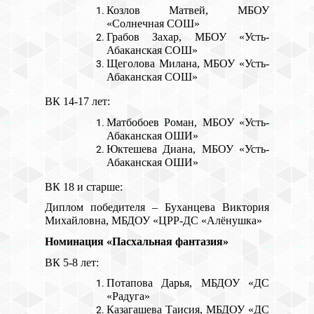
Козлов Матвей, МБОУ
«Солнечная СОШ»
Грабов Захар, МБОУ «Усть-
Абаканская СОШ»
Щеголова Милана, МБОУ «Усть-
Абаканская СОШ»
ВК 14-17 лет:
Матбобоев Роман, МБОУ «Усть-
Абаканская ОШИ»
Юктешева Диана, МБОУ «Усть-
Абаканская ОШИ»
ВК 18 и старше:
Диплом победителя – Буханцева Виктория
Михайловна, МБДОУ «ЦРР-ДС «Алёнушка»
Номинация «Пасхальная фантазия»
ВК 5-8 лет:
Потапова Дарья, МБДОУ «ДС
«Радуга»
Казагашева Таисия, МБДОУ «ДС