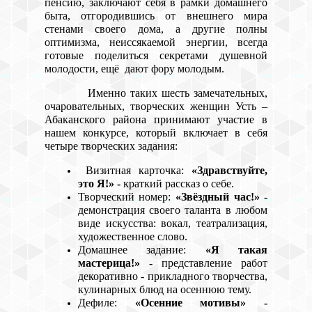
пенсию, заключают себя в рамки домашнего
быта, отгородившись от внешнего мира
стенами своего дома, а другие полны
оптимизма, неиссякаемой энергии, всегда
готовые поделиться секретами душевной
молодости, ещё дают фору молодым.
Именно таких шесть замечательных,
очаровательных, творческих женщин Усть –
Абаканского района принимают участие в
нашем конкурсе, который включает в себя
четыре творческих задания:
Визитная карточка:
«
Здравствуйте,
это Я!
» -
краткий рассказ о себе.
Творческий номер:
«Звёздный час!» -
демонстрация своего таланта в любом
виде искусства: вокал, театрализация,
художественное слово.
Домашнее задание:
«Я такая
мастерица!» -
представление работ
декоративно - прикладного творчества,
кулинарных блюд на осеннюю тему.
Дефиле:
«Осенние мотивы» -