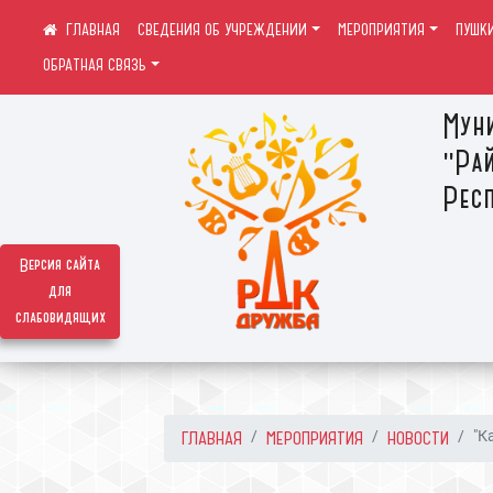
СВЕДЕНИЯ ОБ УЧРЕЖДЕНИИ
МЕРОПРИЯТИЯ
ПУШК
ОБРАТНАЯ СВЯЗЬ
Мун
"Ра
Респ
Версия сайта
для
слабовидящих
ГЛАВНАЯ
МЕРОПРИЯТИЯ
НОВОСТИ
"К