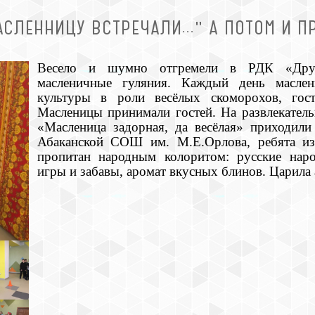
АСЛЕННИЦУ ВСТРЕЧАЛИ..." А ПОТОМ И 
Весело и шумно отгремели в РДК «Дру
масленичные гуляния. Каждый день масле
культуры в роли весёлых скоморохов, гос
Масленицы принимали гостей. На развлекател
«Масленица задорная, да весёлая» приходили
Абаканской СОШ им. М.Е.Орлова, ребята и
пропитан народным колоритом: русские наро
игры и забавы, аромат вкусных блинов. Царила 