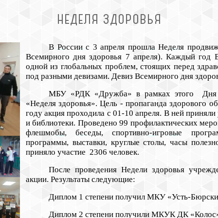
НЕДЕЛЯ ЗДОРОВЬЯ
В России с 3 апреля прошла Неделя продвиж
Всемирного дня здоровья 7 апреля). Каждый год 
одной из глобальных проблем, стоящих перед здра
под разными девизами. Девиз Всемирного дня здоро
МБУ «РДК «Дружба» в рамках этого Дня 
«Неделя здоровья». Цель - пропаганда здорового об
году акция проходила с 01-10 апреля. В ней принял
и библиотеки. Проведено 99 профилактических меро
флешмобы, беседы, спортивно-игровые програ
программы, выставки, круглые столы, часы полезно
приняло участие 2306 человек.
После проведения Недели здоровья учрежде
акции. Результаты следующие:
Диплом 1 степени получил МКУ «Усть-Бюрск
Диплом 2 степени получили МКУК ДК «Колос»