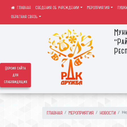
СВЕДЕНИЯ ОБ УЧРЕЖДЕНИИ
МЕРОПРИЯТИЯ
ПУШК
ОБРАТНАЯ СВЯЗЬ
Мун
"Ра
Респ
Версия сайта
для
слабовидящих
ГЛАВНАЯ
МЕРОПРИЯТИЯ
НОВОСТИ
Не