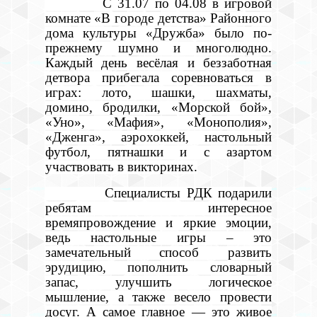
С 31.07 по 04.08 в игровой
комнате «В городе детства» Районного
дома культуры «Дружба» было по-
прежнему шумно и многолюдно.
Каждый день весёлая и беззаботная
детвора прибегала соревноваться в
играх: лото, шашки, шахматы,
домино, бродилки, «Морской бой»,
«Уно», «Мафия», «Монополия»,
«Дженга», аэрохоккей, настольный
футбол, пятнашки и с азартом
участвовать в викторинах.
Специалисты РДК подарили
ребятам интересное
времяпровождение и яркие эмоции,
ведь настольные игры – это
замечательный способ развить
эрудицию, пополнить словарный
запас, улучшить логическое
мышление, а также весело провести
досуг. А самое главное — это живое