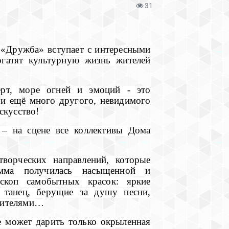
31
 «Дружба» вступает с интересными
гатят культурную жизнь жителей
ерт, море огней и эмоций - это
а и ещё много другого, невидимого
скусство!
– на сцене все коллективы Дома
ворческих направлений, которые
мма получилась насыщенной и
скоп самобытных красок: яркие
 танец, берущие за душу песни,
рителями…
е может дарить только окрыленная