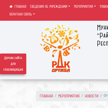
СВЕДЕНИЯ ОБ УЧРЕЖДЕНИИ
МЕРОПРИЯТИЯ
ПУШК
ОБРАТНАЯ СВЯЗЬ
Мун
"Ра
Респ
Версия сайта
для
слабовидящих
ГЛАВНАЯ
МЕРОПРИЯТИЯ
НОВОСТИ
От