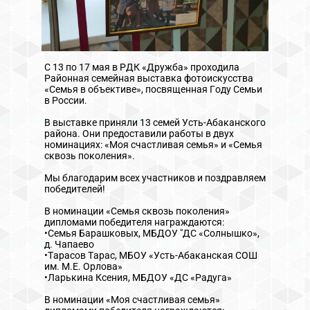
С 13 по 17 мая в РДК «Дружба» проходила
Районная семейная выставка фотоискусства
«Семья в объективе», посвященная Году Семьи
в России.
В выставке приняли 13 семей Усть-Абаканского
района. Они предоставили работы в двух
номинациях: «Моя счастливая семья» и «Семья
сквозь поколения».
Мы благодарим всех участников и поздравляем
победителей!
В номинации «Семья сквозь поколения»
дипломами победителя награждаются:
•Семья Барашковых, МБДОУ "ДС «Солнышко»,
д. Чапаево
•Тарасов Тарас, МБОУ «Усть-Абаканская СОШ
им. М.Е. Орлова»
•Ларькина Ксения, МБДОУ «ДС «Радуга»
В номинации «Моя счастливая семья»