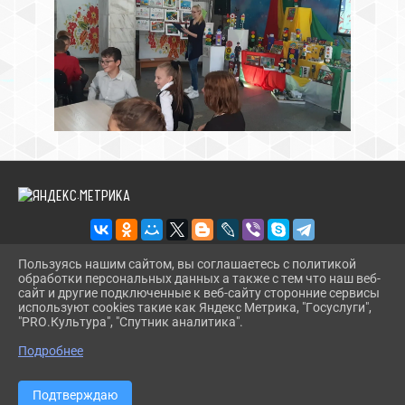
Пользуясь нашим сайтом, вы соглашаетесь с политикой
обработки персональных данных а также с тем что наш веб-
2026 Г. RDKDRUJBA.RU
сайт и другие подключенные к веб-сайту сторонние сервисы
ВХОД
используют cookies такие как Яндекс Метрика, "Госуслуги",
КАРТА САЙТА
"PRO.Культура", "Спутник аналитика".
^
ПОЛИТИКА ОБРАБОТКИ ПЕРСОНАЛЬНЫХ ДАННЫХ
Подробнее
СДЕЛАНО НА KUBCMS
РАЗРАБОТКА И ПОДДЕРЖКА
Подтверждаю