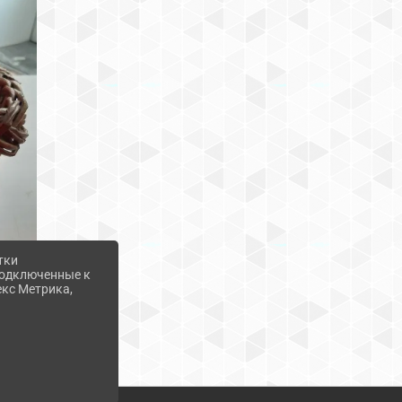
тки
 подключенные к
екс Метрика,