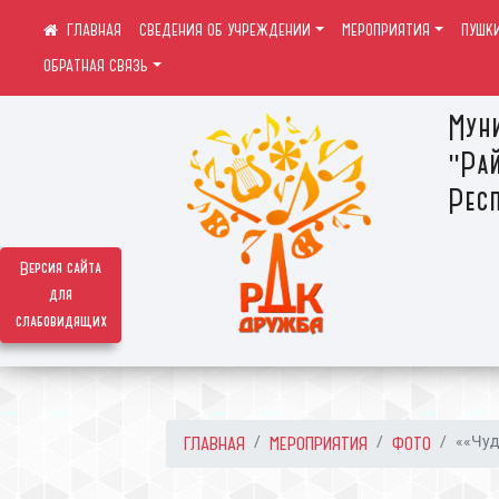
СВЕДЕНИЯ ОБ УЧРЕЖДЕНИИ
МЕРОПРИЯТИЯ
ПУШК
ОБРАТНАЯ СВЯЗЬ
Мун
"Ра
Респ
Версия сайта
для
слабовидящих
ГЛАВНАЯ
МЕРОПРИЯТИЯ
ФОТО
««Чуд