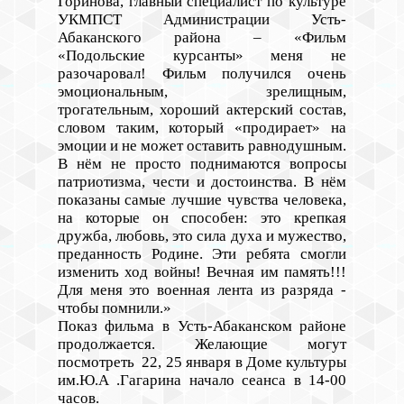
Горинова, главный специалист по культуре
УКМПСТ Администрации Усть-
Абаканского района
– «Фильм
«Подольские курсанты» меня не
разочаровал! Фильм получился очень
эмоциональным, зрелищным,
трогательным, хороший актерский состав,
словом таким, который «продирает» на
эмоции и не может оставить равнодушным.
В нём не просто поднимаются вопросы
патриотизма, чести и достоинства. В нём
показаны самые лучшие чувства человека,
на которые он способен: это крепкая
дружба, любовь, это сила духа и мужество,
преданность Родине. Эти ребята смогли
изменить ход войны! Вечная им память!!!
Для меня это военная лента из разряда -
чтобы помнили.»
Показ фильма в Усть-Абаканском районе
продолжается. Желающие могут
посмотреть 22, 25 января в
Доме культуры
им.Ю.А .Гагарина начало сеанса в 14-00
часов.