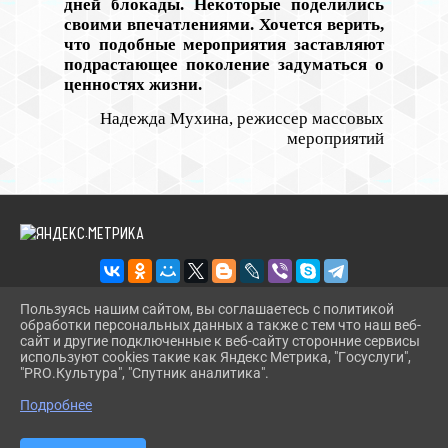
дней блокады. Некоторые поделились
своими впечатлениями. Хочется верить,
что подобные мероприятия заставляют
подрастающее поколение задуматься о
ценностях жизни.
Надежда Мухина, режиссер массовых
мероприятий
Пользуясь нашим сайтом, вы соглашаетесь с политикой
обработки персональных данных а также с тем что наш веб-
2026 Г. RDKDRUJBA.RU
сайт и другие подключенные к веб-сайту сторонние сервисы
ВХОД
используют cookies такие как Яндекс Метрика, "Госуслуги",
КАРТА САЙТА
"PRO.Культура", "Спутник аналитика".
^
ПОЛИТИКА ОБРАБОТКИ ПЕРСОНАЛЬНЫХ ДАННЫХ
Подробнее
СДЕЛАНО НА KUBCMS