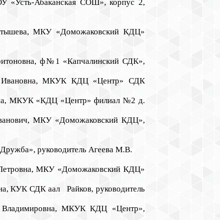
ОУ «Усть-Абаканская СОШ», корпус 2,
Иптышева, МКУ «Доможаковский КДЦ»
аритоновна, ф№1 «Капчалинский СДК»,
га Ивановна, МКУК КДЦ «Центр» СДК
вна, МКУК «КДЦ «Центр» филиал №2 д.
Иванович, МКУ «Доможаковский КДЦ»,
«Дружба», руководитель Агеева М.В.
 Петровна, МКУ «Доможаковский КДЦ»
на, КУК СДК аал Райков, руководитель
а Владимировна, МКУК КДЦ «Центр»,