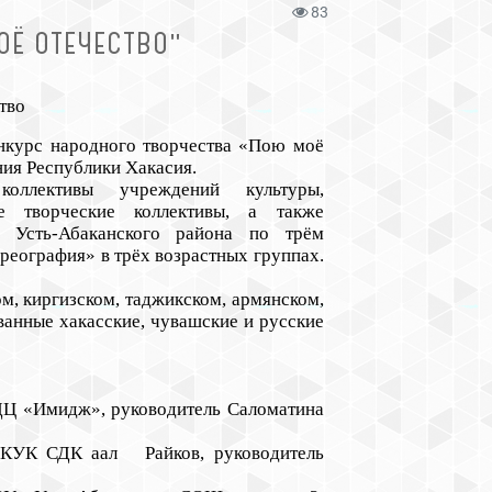
83
ОЁ ОТЕЧЕСТВО"
тво
нкурс народного творчества «Пою моё
ния Республики Хакасия.
оллективы учреждений культуры,
ые творческие коллективы, а также
й Усть-Абаканского района по трём
реография» в трёх возрастных группах.
ом, киргизском, таджикском, армянском,
ванные хакасские, чувашские и русские
КДЦ «Имидж», руководитель Саломатина
, КУК СДК аал Райков, руководитель