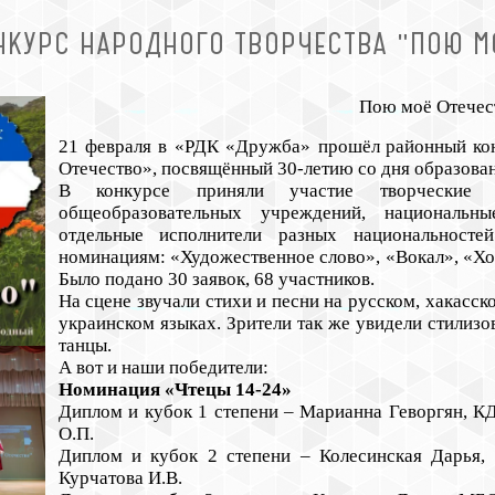
КУРС НАРОДНОГО ТВОРЧЕСТВА "ПОЮ М
Пою моё Отечес
21 февраля в «РДК «Дружба» прошёл
районный ко
Отечество», посвящённый 30-летию со дня образова
В конкурсе приняли участие творческие к
общеобразовательных учреждений, национальн
отдельные исполнители разных национальносте
номинациям: «Художественное слово», «Вокал», «Хо
Было подано 30 заявок, 68 участников.
На сцене звучали стихи и песни на русском, хакасск
украинском языках. Зрители так же увидели стилизо
танцы.
А вот и наши победители:
Номинация «Чтецы 14-24»
Диплом и кубок 1 степени – Марианна Геворгян, 
О.П.
Диплом и кубок 2 степени – Колесинская Дарья
Курчатова И.В.