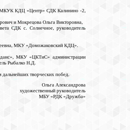
, МКУК КДЦ «Центр» СДК Калинино -2,
орович и Мокрецова Ольга Викторовна,
ета СДК с. Солнечное, руководитель
сеевна, МКУ «Доможаковский КДЦ».
иданс», МКУ «ЦКТиС» администрации
ель Рыбалко Н.Д.
ем дальнейших творческих побед.
Ольга Александрова
художественный руководитель
МБУ «РДК «Дружба»