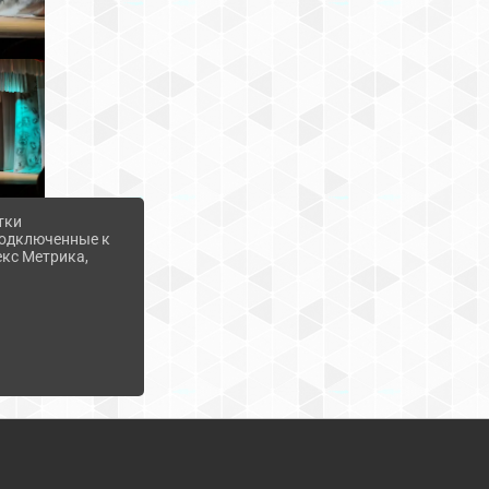
тки
 подключенные к
екс Метрика,