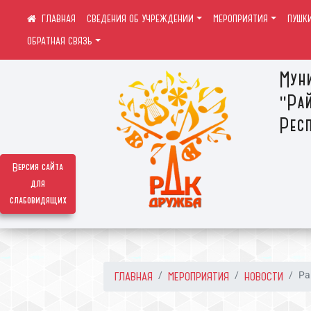
СВЕДЕНИЯ ОБ УЧРЕЖДЕНИИ
МЕРОПРИЯТИЯ
ПУШК
ОБРАТНАЯ СВЯЗЬ
Мун
"Ра
Респ
Версия сайта
для
слабовидящих
ГЛАВНАЯ
МЕРОПРИЯТИЯ
НОВОСТИ
Ра