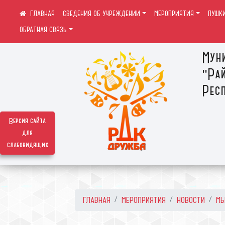
СВЕДЕНИЯ ОБ УЧРЕЖДЕНИИ
МЕРОПРИЯТИЯ
ПУШК
ОБРАТНАЯ СВЯЗЬ
Мун
"Ра
Респ
Версия сайта
для
слабовидящих
ГЛАВНАЯ
МЕРОПРИЯТИЯ
НОВОСТИ
МЫ