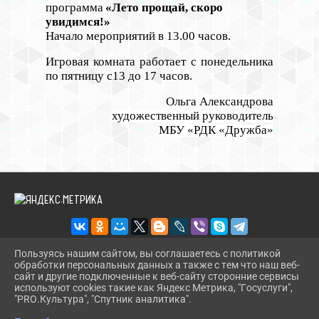
программа
«Лето прощай, скоро
увидимся!»
Начало мероприятий в 13.00 часов.
Игровая комната работает с понедельника
по пятницу с13 до 17 часов.
Ольга Александрова
художественный руководитель
МБУ «РДК «Дружба»
Пользуясь нашим сайтом, вы соглашаетесь с политикой
обработки персональных данных а также с тем что наш веб-
2026 Г. RDKDRUJBA.RU
сайт и другие подключенные к веб-сайту сторонние сервисы
ВХОД
используют cookies такие как Яндекс Метрика, "Госуслуги",
КАРТА САЙТА
"PRO.Культура", "Спутник аналитика".
^
ПОЛИТИКА ОБРАБОТКИ ПЕРСОНАЛЬНЫХ ДАННЫХ