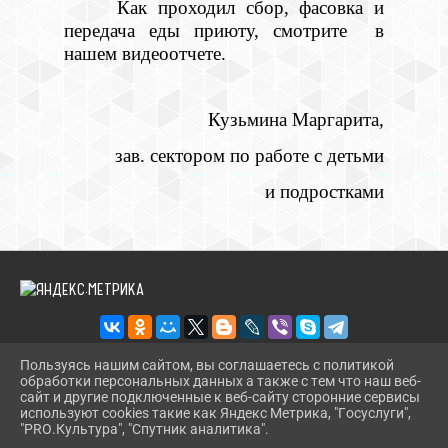
Как проходил сбор, фасовка и
передача еды приюту, смотрите в
нашем видеоотчете.
Кузьмина Маргарита,
зав. сектором по работе с детьми
и подростками
Пользуясь нашим сайтом, вы соглашаетесь с политикой
обработки персональных данных а также с тем что наш веб-
2026 Г. RDKDRUJBA.RU
сайт и другие подключенные к веб-сайту сторонние сервисы
ВХОД
используют cookies такие как Яндекс Метрика, "Госуслуги",
КАРТА САЙТА
"PRO.Культура", "Спутник аналитика".
^